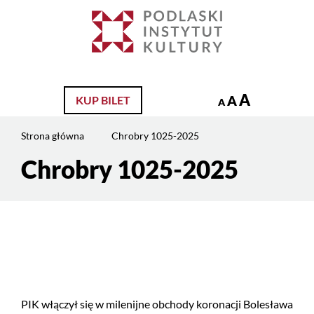
Jesteś
na
Szukaj
stronie:
Chrobry
1025-
2025
A
A
KUP BILET
A
Strona główna
Chrobry 1025-2025
Chrobry 1025-2025
Treść
strony
PIK włączył się w milenijne obchody koronacji Bolesława