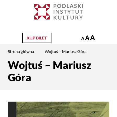
Jesteś
na
Szukaj
stronie:
Wojtuś
–
A
A
KUP BILET
Mariusz
A
Góra
Strona główna
Wojtuś – Mariusz Góra
Wojtuś – Mariusz
Treść
strony
Góra