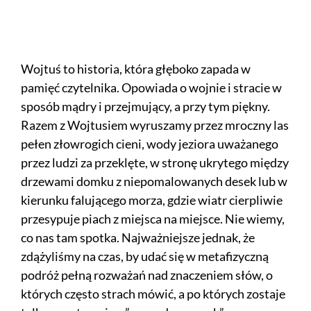
Wojtuś to historia, która głęboko zapada w
pamięć czytelnika. Opowiada o wojnie i stracie w
sposób mądry i przejmujący, a przy tym piękny.
Razem z Wojtusiem wyruszamy przez mroczny las
pełen złowrogich cieni, wody jeziora uważanego
przez ludzi za przeklęte, w stronę ukrytego między
drzewami domku z niepomalowanych desek lub w
kierunku falującego morza, gdzie wiatr cierpliwie
przesypuje piach z miejsca na miejsce. Nie wiemy,
co nas tam spotka. Najważniejsze jednak, że
zdążyliśmy na czas, by udać się w metafizyczną
podróż pełną rozważań nad znaczeniem słów, o
których często strach mówić, a po których zostaje