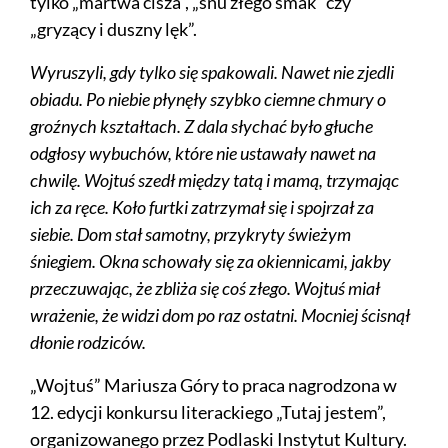
tylko „martwa cisza”, „snu złego smak” czy
„gryzący i duszny lęk”.
Wyruszyli, gdy tylko się spakowali. Nawet nie zjedli
obiadu. Po niebie płynęły szybko ciemne chmury o
groźnych kształtach. Z dala słychać było głuche
odgłosy wybuchów, które nie ustawały nawet na
chwilę. Wojtuś szedł między tatą i mamą, trzymając
ich za ręce. Koło furtki zatrzymał się i spojrzał za
siebie. Dom stał samotny, przykryty świeżym
śniegiem. Okna schowały się za okiennicami, jakby
przeczuwając, że zbliża się coś złego. Wojtuś miał
wrażenie, że widzi dom po raz ostatni. Mocniej ścisnął
dłonie rodziców.
„Wojtuś” Mariusza Góry to praca nagrodzona w
12. edycji konkursu literackiego „Tutaj jestem”,
organizowanego przez Podlaski Instytut Kultury.