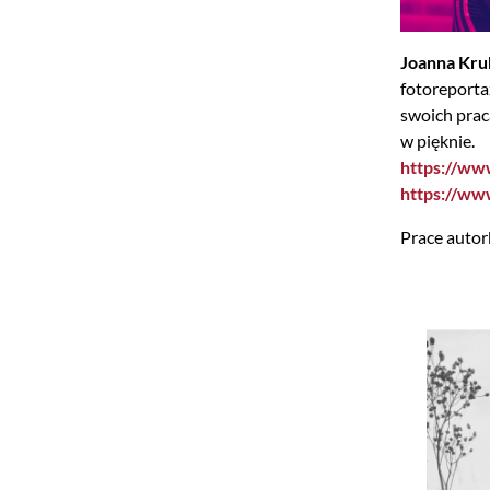
Joanna Kr
fotoreporta
swoich praca
w pięknie.
https://ww
https://ww
Prace autor