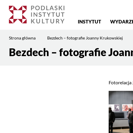
Menu
INSTYTUT
WYDARZ
główne
Jesteś
Strona główna
Bezdech – fotografie Joanny Krukowskiej
na
stronie:
Bezdech – fotografie Joa
Treść
Bezdech
strony
–
fotografie
Joanny
Fotorelacja
Krukowskiej