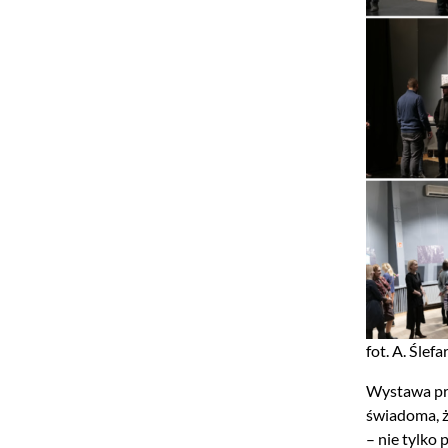
fot. A. Ślef
Wystawa prz
świadoma, ż
– nie tylko 