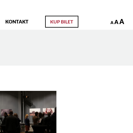
zukaj
A
A
KONTAKT
KUP BILET
A