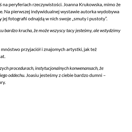
ś na peryferiach rzeczywistości. Joanna Krukowska, mimo że
zne. Na pierwszej indywidualnej wystawie autorka wydobywa
 jej fotografii odnajdą w nich swoje „smuty i pustoty”.
dku bardzo krucha, że może wszyscy tacy jesteśmy, ale wstydzimy
mnóstwo przyjaciół i znajomych artystki, jak też
at.
czych procedurach, instytucjonalnych konwenansach, że
kiego oddechu
. Joasiu jesteśmy z ciebie bardzo dumni –
ry.