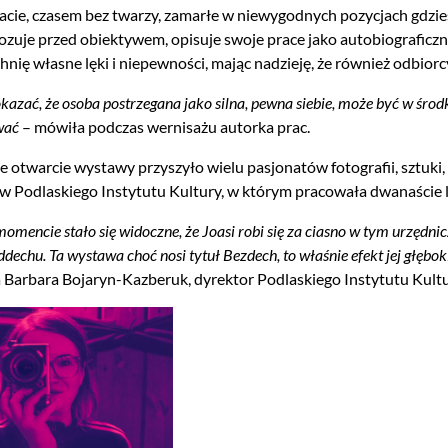
acie, czasem bez twarzy, zamarłe w niewygodnych pozycjach gdzie
pozuje przed obiektywem, opisuje swoje prace jako autobiografic
nię własne lęki i niepewności, mając nadzieję, że również odbiorcy
kazać, że osoba postrzegana jako silna, pewna siebie, może być w śro
ywać
– mówiła podczas wernisażu autorka prac.
e otwarcie wystawy przyszyło wielu pasjonatów fotografii, sztuki, 
 Podlaskiego Instytutu Kultury, w którym pracowała dwanaście l
encie stało się widoczne, że Joasi robi się za ciasno w tym urzędni
ddechu. Ta wystawa choć nosi tytuł Bezdech, to właśnie efekt jej głębo
 Barbara Bojaryn-Kazberuk, dyrektor Podlaskiego Instytutu Kultu