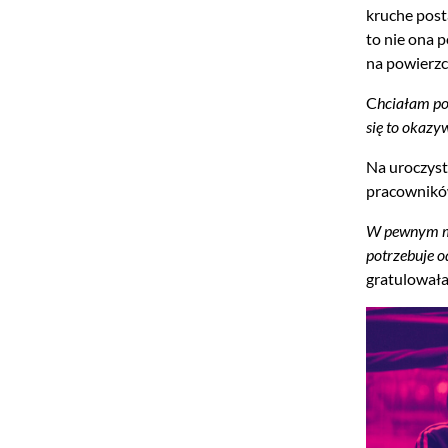
kruche post
to nie ona 
na powierzch
C
hciałam po
się to okaz
Na uroczyst
pracowników
W pewnym mom
potrzebuje o
gratulowała