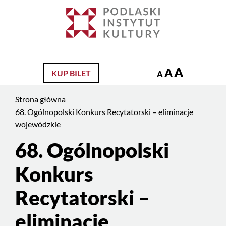
Jesteś
na
Szukaj
stronie:
68.
Ogólnopolski
A
A
KUP BILET
Konkurs
A
Recytatorski
Strona główna
–
68. Ogólnopolski Konkurs Recytatorski – eliminacje
eliminacje
wojewódzkie
wojewódzkie
68. Ogólnopolski
Treść
strony
Konkurs
Recytatorski –
eliminacje