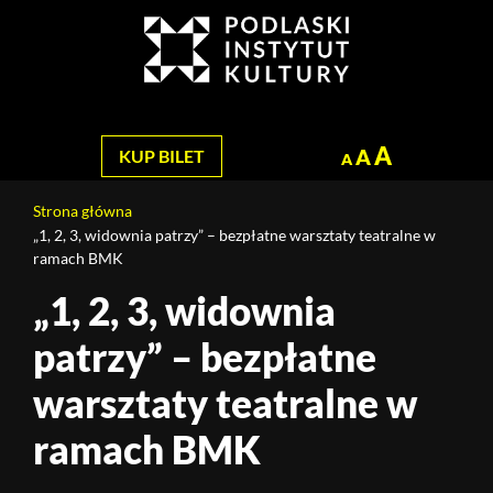
Jesteś
na
Szukaj
stronie:
„1,
2,
3,
A
A
KUP BILET
A
widownia
patrzy”
Strona główna
–
„1, 2, 3, widownia patrzy” – bezpłatne warsztaty teatralne w
bezpłatne
ramach BMK
warsztaty
„1, 2, 3, widownia
Treść
teatralne
strony
w
patrzy” – bezpłatne
ramach
BMK
warsztaty teatralne w
ramach BMK