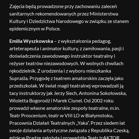
Zajęcia będą prowadzone przy zachowaniu zaleceń
sanitarnych rekomendowanych przez Ministerstwa
Kultury i Dziedzictwa Narodowego w związku ze stanem
epidemicznym w Polsce.
Emilia Wyszkowska
– z wykształcenia pedagog,
arteterapeuta i animator kultury, z zamiłowania, pasji i
doświadczenia zawodowego instruktor teatralny i
reżyser teatrów niezawodowych. W wolnych chwilach
rękodzielnik. Z urodzenia i z wyboru mieszkanka
Supraśla. Przygodę z teatrem amatorskim zaczęła jako
przedszkolak. W świat magii teatralnej wprowadzali ją
tacy instruktorzy jak Jerzy Siech, Antonina Sokołowska,
Wioletta Bogorodź i Marek Ciunel. Od 2002 roku
prowadzi własne amatorskie zespoły teatralne, m.in.
Teatr Proscenium, teatr w VIII LO w Białymstoku,
Pracownia Działań Teatralnych „Yaka”. Przez siedem lat
swoje działania artystyczne związała z Republika Czeską,
gdzie w Pradze założyła i prowadziła Teatr trAKTOR.