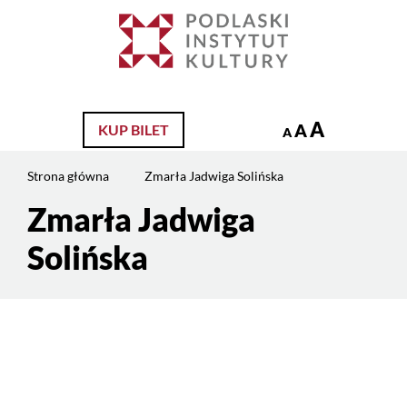
Jesteś
na
Szukaj
stronie:
Zmarła
Jadwiga
Solińska
A
A
KUP BILET
A
Strona główna
Zmarła Jadwiga Solińska
Zmarła Jadwiga
Treść
strony
Solińska