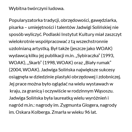
Wybitna twórczyni ludowa.
Popularyzatorka tradycji, obrzędowości, gawędziarka,
pisarka – umiejętności i talentów Jadwigi Solińskiej nie
sposób wyliczyć. Podlaski Instytut Kultury miał zaszczyt
wielokrotnie współpracować z tą wszechstronnie
uzdolnianą artystką. Był także (jeszcze jako WOAK)
wydawcą kilku jej publikacji m.in. „Sybiraczka” (1993,
WOAK), „Skarb” (1998, WOAK) oraz „Biały rumak”
(2004, WOAK). Jadwiga Solińska największe sukcesy
osiągnęła w dziedzinie plastyki obrzędowej i zdobniczej.
Jej prace można było oglądać na wielu wystawach w
kraju, za granicą i oczywiście w rodzinnym Wąsoszu.
Jadwiga Solińska była laureatką wielu wyróżnień i
nagród m.in.: nagrody im. Zygmunta Glogera, nagrody
im. Oskara Kolberga. Zmarła w wieku 96 lat.