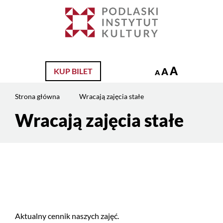
Jesteś
na
Szukaj
stronie:
Wracają
zajęcia
stałe
A
A
KUP BILET
A
Strona główna
Wracają zajęcia stałe
Wracają zajęcia stałe
Treść
strony
Aktualny cennik naszych zajęć.