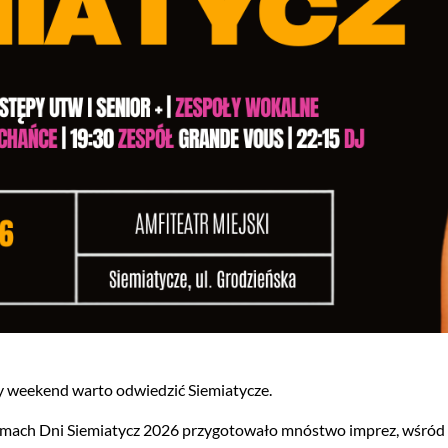
y weekend warto odwiedzić Siemiatycze.
mach Dni Siemiatycz 2026 przygotowało mnóstwo imprez, wśród kt