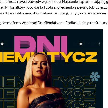
ulinarne, a nawet zawody wędkarskie. Na scenie zaprezentują się 
iel. Miłośników gotowania i dobrego jedzenia z pewnością uciesz
– na dzieci czeka mnóstwo zabaw i animacji, przygotowano również 
ę, że możemy wspierać Dni Siemiatycz – Podlaski Instytut Kultury