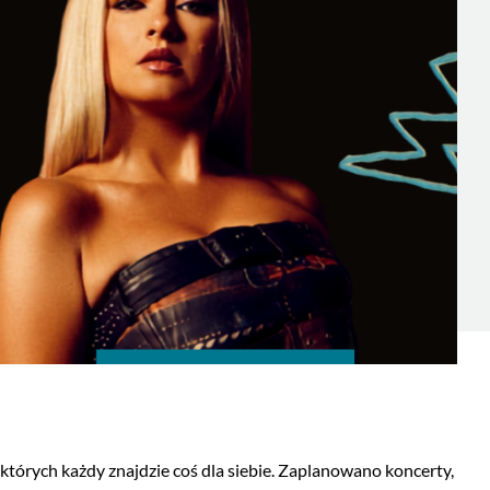
órych każdy znajdzie coś dla siebie. Zaplanowano koncerty,