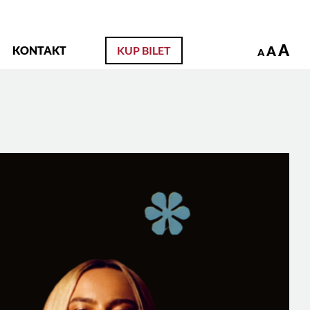
zukaj
A
A
KONTAKT
KUP BILET
A