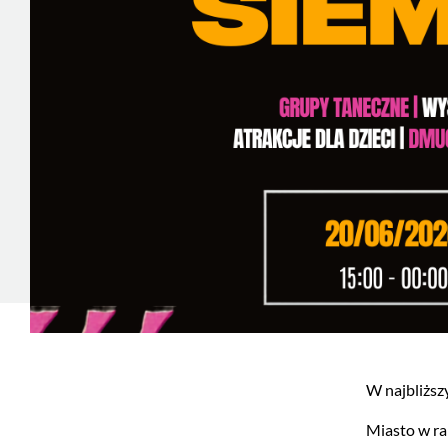
W najbliższ
Miasto w ra