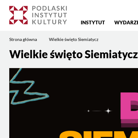
Menu
INSTYTUT
WYDARZ
główne
Jesteś
Strona główna
Wielkie święto Siemiatycz
na
stronie:
Wielkie święto Siemiatycz
Treść
Wielkie
strony
święto
Siemiatycz