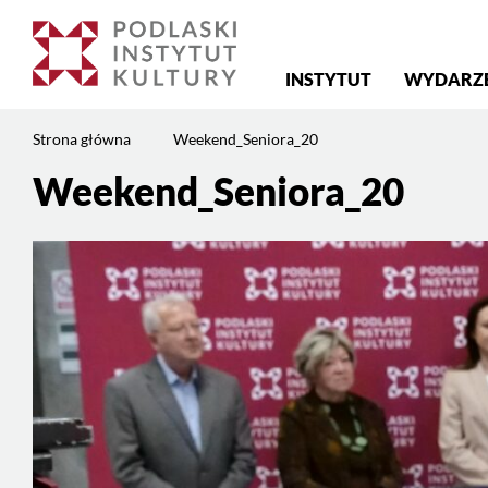
Menu
INSTYTUT
WYDARZ
główne
Jesteś
Strona główna
Weekend_Seniora_20
na
stronie:
Weekend_Seniora_20
Treść
Weekend_Seniora_20
strony