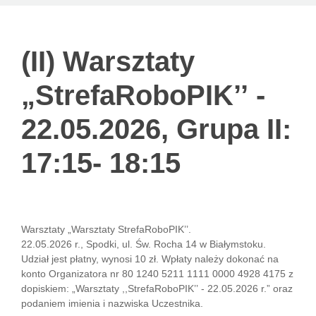
(II) Warsztaty
(II) Warsztaty
„StrefaRoboPIK’’
„StrefaRoboPIK’’ -
- 22.05.2026,
22.05.2026, Grupa II:
Grupa II: 17:15-
18:15
17:15- 18:15
Warsztaty „Warsztaty StrefaRoboPIK’’.
22.05.2026 r., Spodki, ul. Św. Rocha 14 w Białymstoku.
Udział jest płatny, wynosi 10 zł. Wpłaty należy dokonać na
konto Organizatora nr 80 1240 5211 1111 0000 4928 4175 z
dopiskiem: „Warsztaty ,,StrefaRoboPIK’’ - 22.05.2026 r.” oraz
podaniem imienia i nazwiska Uczestnika.