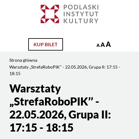
Jesteś
na
Szukaj
stronie:
Warsztaty
„StrefaRoboPIK’’
–
A
A
KUP BILET
A
22.05.2026,
Grupa
Strona główna
II:
Warsztaty „StrefaRoboPIK’’ - 22.05.2026, Grupa II: 17:15 -
17:15
18:15
–
Warsztaty
Treść
18:15
strony
„StrefaRoboPIK’’ -
22.05.2026, Grupa II:
17:15 - 18:15