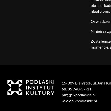
obrazu, kad
nieetyczne.
Oświadczeni
Niniejsza z
Zostałem/z
momencie, a
15-089 Białystok, ul. Jana Ki
tel. 85 740-37-11
pik@pikpodlaskie.pl
www.pikpodlaskie.pl