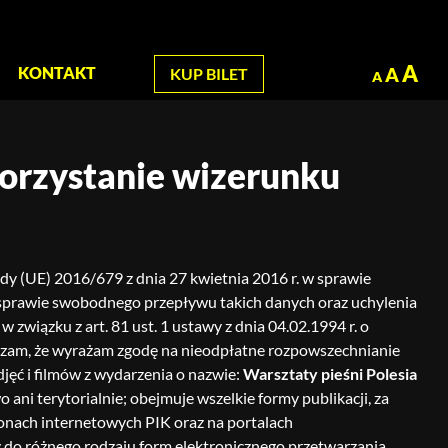
zukaj
A
A
KONTAKT
KUP BILET
A
korzystanie wizerunku
ady (UE) 2016/679 z dnia 27 kwietnia 2016 r. w sprawie
sprawie swobodnego przepływu takich danych oraz uchylenia
wiązku z art. 81 ust. 1 ustawy z dnia 04.02.1994 r. o
adczam, że wyrażam zgodę na nieodpłatne rozpowszechnianie
jęć i filmów z wydarzenia o nazwie:
Warsztaty pieśni Polesia
o ani terytorialnie; obejmuje wszelkie formy publikacji, za
nach internetowych PIK oraz na portalach
 do różnego rodzaju form elektronicznego przetwarzania