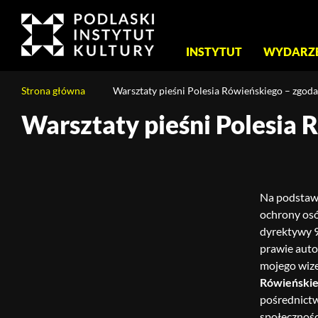
Menu
INSTYTUT
WYDARZ
główne
Jesteś
Strona główna
Warsztaty pieśni Polesia Rówieńskiego – zgod
na
stronie:
Warsztaty pieśni Polesia
Treść
Warsztaty
strony
pieśni
Polesia
Rówieńskiego
Na podstawi
–
ochrony osó
zgoda
dyrektywy 9
na
prawie auto
wykorzystanie
mojego wize
wizerunku
Rówieński
pośrednictw
społecznośc