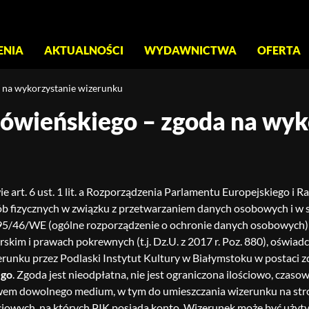
S
ENIA
AKTUALNOŚCI
WYDAWNICTWA
OFERTA
a na wykorzystanie wizerunku
 Rówieńskiego – zgoda na wy
e art. 6 ust. 1 lit. a Rozporządzenia Parlamentu Europejskiego i R
b fizycznych w związku z przetwarzaniem danych osobowych i w 
5/46/WE (ogólne rozporządzenie o ochronie danych osobowych) w z
rskim i prawach pokrewnych (t.j. Dz.U. z 2017 r. Poz. 880), oświ
runku przez Podlaski Instytut Kultury w Białymstoku w postaci zd
ego
. Zgoda jest nieodpłatna, nie jest ograniczona ilościowo, czasow
em dowolnego medium, w tym do umieszczania wizerunku na stro
iowych, na których PIK posiada konto. Wizerunek może być użyty