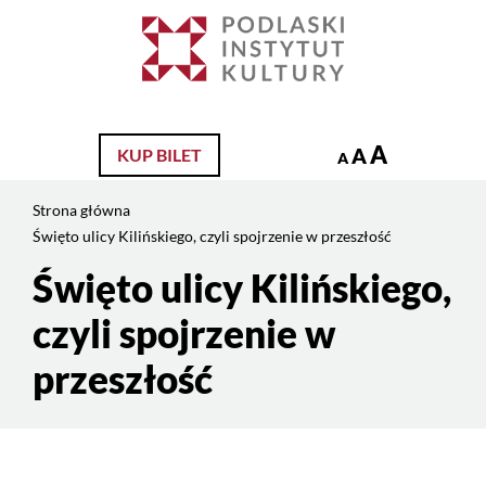
Jesteś
na
Szukaj
stronie:
Święto
ulicy
Kilińskiego,
A
A
KUP BILET
A
czyli
spojrzenie
Strona główna
w
Święto ulicy Kilińskiego, czyli spojrzenie w przeszłość
przeszłość
Święto ulicy Kilińskiego,
Treść
strony
czyli spojrzenie w
przeszłość