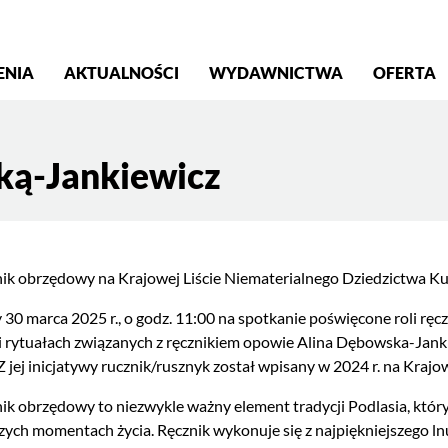
S
ENIA
AKTUALNOŚCI
WYDAWNICTWA
OFERTA
ką-Jankiewicz
znik obrzędowy na Krajowej Liście Niematerialnego Dziedzictwa Kul
30 marca 2025 r., o godz. 11:00 na spotkanie poświęcone roli rę
i rytuałach związanych z ręcznikiem opowie Alina Dębowska-Janki
 Z jej inicjatywy rucznik/rusznyk został wpisany w 2024 r. na Kra
znik obrzędowy to niezwykle ważny element tradycji Podlasia, kt
zych momentach życia. Ręcznik wykonuje się z najpiękniejszego l