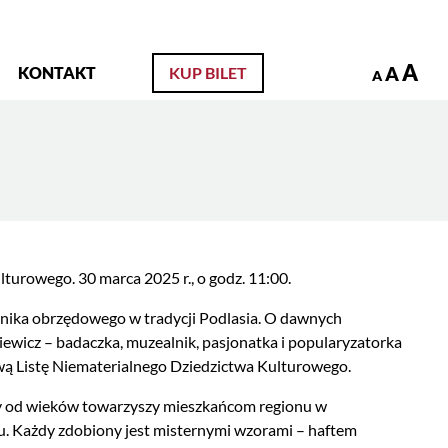
zukaj
A
A
KONTAKT
KUP BILET
A
turowego. 30 marca 2025 r., o godz. 11:00.
cznika obrzędowego w tradycji Podlasia. O dawnych
ewicz – badaczka, muzealnik, pasjonatka i popularyzatorka
jową Listę Niematerialnego Dziedzictwa Kulturowego.
óry od wieków towarzyszy mieszkańcom regionu w
nu. Każdy zdobiony jest misternymi wzorami – haftem