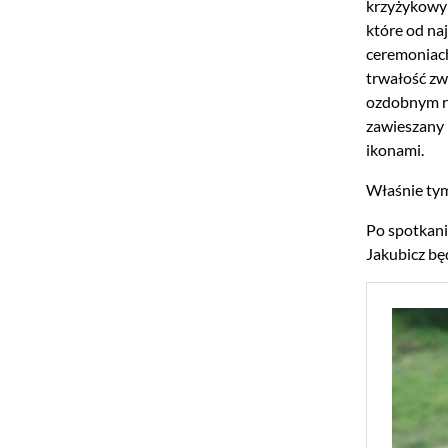
krzyżykowym
które od na
ceremoniach
trwałość zw
ozdobnym rę
zawieszany 
ikonami.
Właśnie tym
Po spotkani
Jakubicz bę