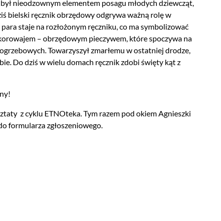
ik był nieodzownym elementem posagu młodych dziewcząt,
dziś bielski ręcznik obrzędowy odgrywa ważną rolę w
a para staje na rozłożonym ręczniku, co ma symbolizować
 z korowajem – obrzędowym pieczywem, które spoczywa na
ogrzebowych. Towarzyszył zmarłemu w ostatniej drodze,
bie. Do dziś w wielu domach ręcznik zdobi święty kąt z
ny!
rsztaty z cyklu ETNOteka. Tym razem pod okiem Agnieszki
do formularza zgłoszeniowego.