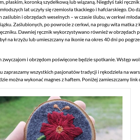
, płaskim, koronką szydełkową lub wiązaną. Niegdyś taki ręczn
jmłodszych lat uczyły się rzemiosła tkackiego i hafciarskiego. Do 
 zaślubin i obrzędach weselnych – w czasie ślubu, w cerkwi młod
iązku. Zaślubionych, po powrocie z cerkwi, na progu wita matka
czniku. Dawniej ręcznik wykorzystywano również w obrzędach p
był na krzyżu lub umieszczany na ikonie na okres 40 dni po pogrze
 zwyczajom i obrzędom poświęcone będzie spotkanie. Wstęp wol
u zapraszamy wszystkich pasjonatów tradycji i rękodzieła na wa
dzie można wykonać magnes z haftem. Poniżej zamieszczamy link 