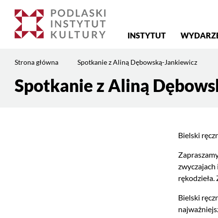
Menu
INSTYTUT
WYDARZ
główne
Jesteś
Strona główna
Spotkanie z Aliną Dębowską-Jankiewicz
na
stronie:
Spotkanie z Aliną Dębows
Treść
Spotkanie
strony
z
Aliną
Dębowską-
Bielski ręc
Jankiewicz
Zapraszamy 
zwyczajach 
rękodzieła.
Bielski ręc
najważniejs