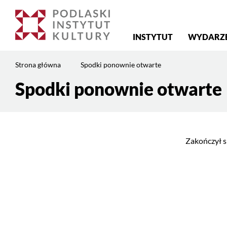
Menu
INSTYTUT
WYDARZ
główne
Jesteś
Strona główna
Spodki ponownie otwarte
na
stronie:
Spodki ponownie otwarte
Treść
Spodki
strony
ponownie
otwarte
Zakończył s