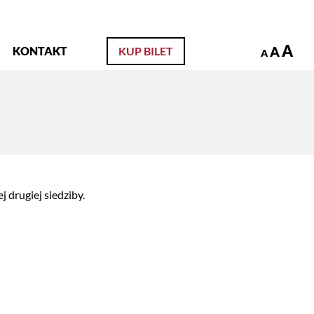
zukaj
A
A
KONTAKT
KUP BILET
A
 drugiej siedziby.