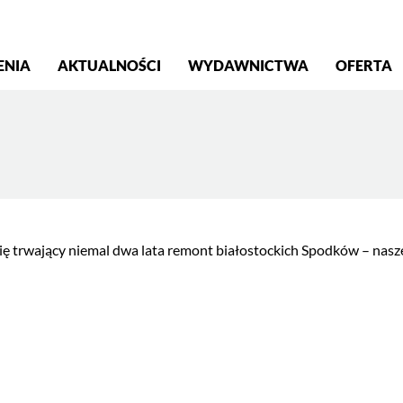
S
ENIA
AKTUALNOŚCI
WYDAWNICTWA
OFERTA
ię trwający niemal dwa lata remont białostockich Spodków – naszej