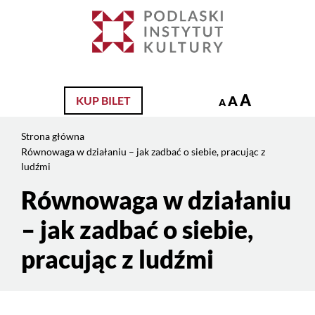
Jesteś
na
Szukaj
stronie:
Równowaga
w
działaniu
A
A
KUP BILET
A
–
jak
Strona główna
zadbać
Równowaga w działaniu – jak zadbać o siebie, pracując z
o
ludźmi
siebie,
Równowaga w działaniu
Treść
pracując
strony
z
– jak zadbać o siebie,
ludźmi
pracując z ludźmi