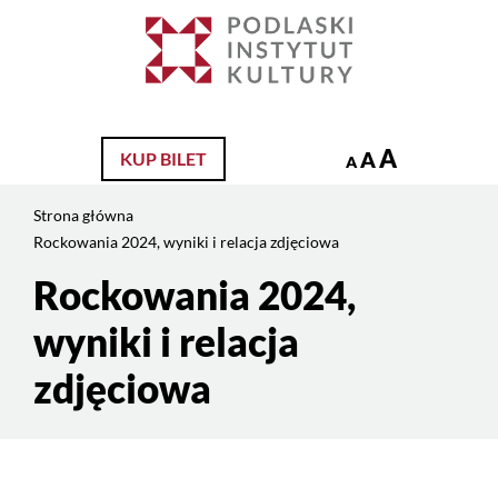
Jesteś
na
Szukaj
stronie:
Rockowania
2024,
wyniki
A
A
KUP BILET
A
i
relacja
Strona główna
zdjęciowa
Rockowania 2024, wyniki i relacja zdjęciowa
Rockowania 2024,
Treść
strony
wyniki i relacja
zdjęciowa