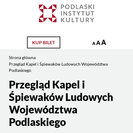
Jesteś
na
Szukaj
stronie:
Przegląd
Kapel
i
A
A
KUP BILET
A
Śpiewaków
Ludowych
Strona główna
Województwa
Przegląd Kapel i Śpiewaków Ludowych Województwa
Podlaskiego
Podlaskiego
Przegląd Kapel i
Treść
strony
Śpiewaków Ludowych
Województwa
Podlaskiego