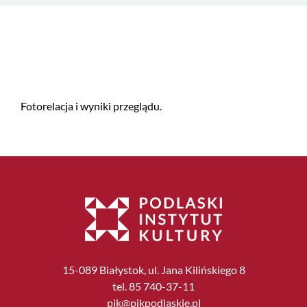
Fotorelacja i wyniki przeglądu.
15-089 Białystok, ul. Jana Kilińskiego 8
tel. 85 740-37-11
pik@pikpodlaskie.pl