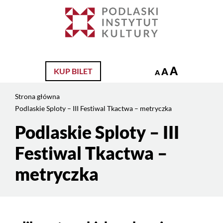
Jesteś
na
Szukaj
stronie:
Podlaskie
Sploty
–
A
A
KUP BILET
A
III
Festiwal
Strona główna
Tkactwa
Podlaskie Sploty – III Festiwal Tkactwa – metryczka
–
metryczka
Podlaskie Sploty – III
Treść
strony
Festiwal Tkactwa –
metryczka