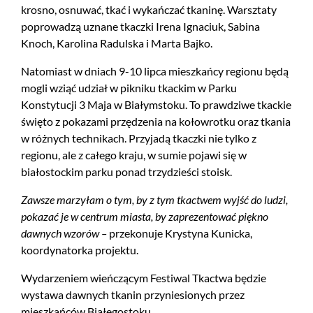
krosno, osnuwać, tkać i wykańczać tkaninę. Warsztaty
poprowadzą uznane tkaczki Irena Ignaciuk, Sabina
Knoch, Karolina Radulska i Marta Bajko.
Natomiast w dniach 9-10 lipca mieszkańcy regionu będą
mogli wziąć udział w pikniku tkackim w Parku
Konstytucji 3 Maja w Białymstoku. To prawdziwe tkackie
święto z pokazami przędzenia na kołowrotku oraz tkania
w różnych technikach. Przyjadą tkaczki nie tylko z
regionu, ale z całego kraju, w sumie pojawi się w
białostockim parku ponad trzydzieści stoisk.
Zawsze marzyłam o tym, by z tym tkactwem wyjść do ludzi,
pokazać je w centrum miasta, by zaprezentować piękno
dawnych wzorów –
przekonuje Krystyna Kunicka,
koordynatorka projektu.
Wydarzeniem wieńczącym Festiwal Tkactwa będzie
wystawa dawnych tkanin przyniesionych przez
mieszkańców Białegostoku.