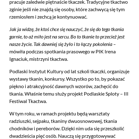
pracuje zaledwie piętnaście tkaczek. Tradycyjne tkactwo
zginie jeśli nie znajdą się osoby, które zachwycą się tym
rzemiosłem i zechcą je kontynuować.
Jak ja widzę, że ktoś chce się nauczyć, że się do tego tkania
garnie, to aż miło jest na sercu. Bo to tkanie to przecież jest
nasze życie. Tak dawniej się żyło i to łączy pokolenia –
mówiła podczas spotkania prasowego w PIK Irena
Ignaciuk, mistrzyni tkactwa.
Podlaski Instytut Kultury od lat szkoli tkaczki, organizuje
wystawy tkanin, konkursy. Wszystko po to, by pokazać
piękno i atrakcyjność dawnych wzorów, zachęcić do
tkania. Właśnie temu służy projekt Podlaskie Sploty – III
Festiwal Tkactwa.
W tym roku, w ramach projektu będą warsztaty
radziuszki, sejpaku, tkaniny dwuosnowowej, tkania
chodników i pereborów. Dzięki nim uda się przeszkolić
dwadzieścia pięć osób. Nauczą się przygotowywać