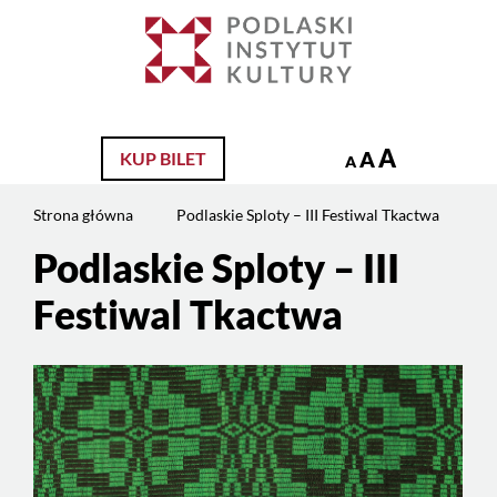
Jesteś
na
Szukaj
stronie:
Podlaskie
Sploty
–
A
A
KUP BILET
A
III
Festiwal
Strona główna
Podlaskie Sploty – III Festiwal Tkactwa
Tkactwa
Podlaskie Sploty – III
Treść
strony
Festiwal Tkactwa