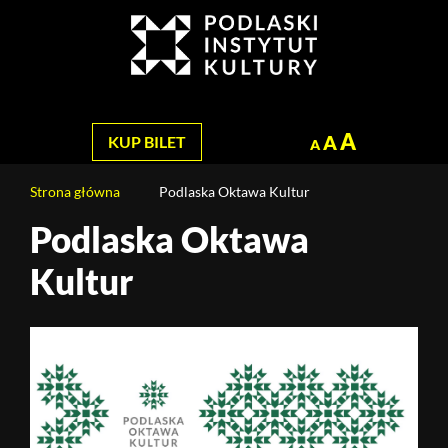
Jesteś
na
Szukaj
stronie:
Podlaska
Oktawa
Kultur
A
A
KUP BILET
A
Strona główna
Podlaska Oktawa Kultur
Podlaska Oktawa
Treść
strony
Kultur