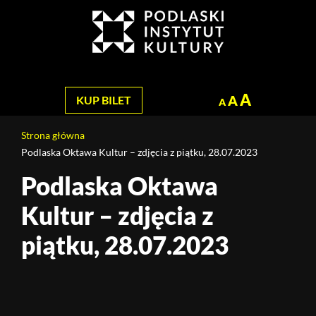
Jesteś
na
Szukaj
stronie:
Podlaska
Oktawa
Kultur
A
A
KUP BILET
A
–
zdjęcia
Strona główna
z
Podlaska Oktawa Kultur – zdjęcia z piątku, 28.07.2023
piątku,
28.07.2023
Podlaska Oktawa
Treść
strony
Kultur – zdjęcia z
piątku, 28.07.2023