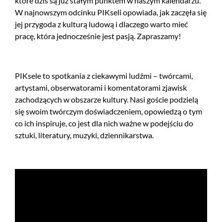
które dziś są już stałym punktem w naszym kalendarzu.
W najnowszym odcinku PIKseli opowiada, jak zaczęła się
jej przygoda z kulturą ludową i dlaczego warto mieć
pracę, która jednocześnie jest pasją. Zapraszamy!
PIKsele to spotkania z ciekawymi ludźmi – twórcami,
artystami, obserwatorami i komentatorami zjawisk
zachodzących w obszarze kultury. Nasi goście podzielą
się swoim twórczym doświadczeniem, opowiedzą o tym
co ich inspiruje, co jest dla nich ważne w podejściu do
sztuki, literatury, muzyki, dziennikarstwa.