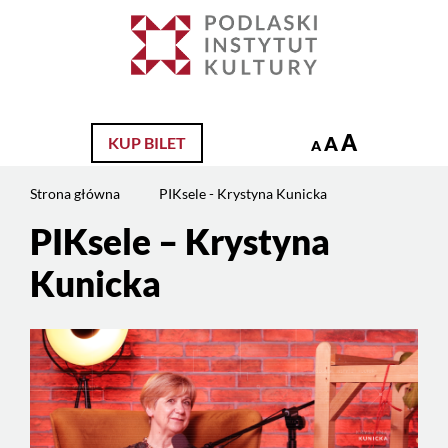
Jesteś
na
Szukaj
stronie:
PIKsele
–
Krystyna
A
A
KUP BILET
A
Kunicka
Strona główna
PIKsele - Krystyna Kunicka
PIKsele – Krystyna
Treść
strony
Kunicka