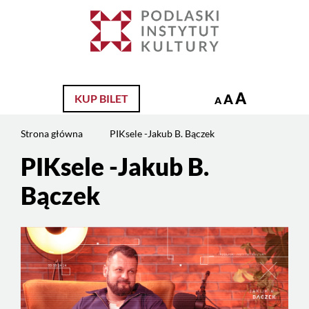
Jesteś
na
Szukaj
stronie:
PIKsele
-
Jakub
A
A
KUP BILET
A
B.
Bączek
Strona główna
PIKsele -Jakub B. Bączek
PIKsele -Jakub B.
Treść
strony
Bączek