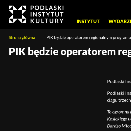
Menu
INSTYTUT
WYDARZ
główne
Jesteś
Strona główna
PIK będzie operatorem regionalnym programu
na
stronie:
PIK będzie operatorem re
Treść
PIK
strony
będzie
operatorem
regionalnym
Podlaski In
programu
Bardzo
Podlaski In
Młoda
ciągu trzec
Kultura
To ogromna r
Kosickiego u
Bardzo Młodą