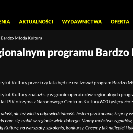
S
ENIA
AKTUALNOŚCI
WYDAWNICTWA
OFERTA
 Bardzo Młoda Kultura
gionalnym programu Bardzo
stytut Kultury przez trzy lata będzie realizował program Bardzo M
stytut Kultury znalazł się w gronie operatorów regionalnych pr
h lat PIK otrzyma z Narodowego Centrum Kultury 600 tysięcy złoty
adość, ale też wielka odpowiedzialność. Jestem przekonana, że przy 
da nam się zrobić w regionie wiele dobrego. Mamy mnóstwo sygnałów, 
 Kulturę, na warsztaty, szkolenia, konkursy. Chcemy jak najlepiej i jak