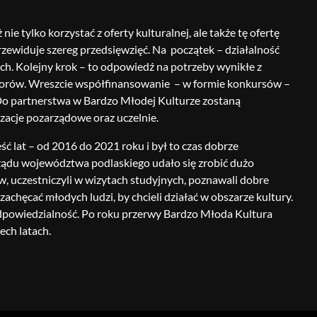
 tylko korzystać z oferty kulturalnej, ale także tę ofertę
przewiduje szereg przedsięwzięć. Na początek – działalność
ch. Kolejny krok – to odpowiedź na potrzeby wynikłe z
atorów. Wreszcie współfinansowanie – w formie konkursów –
 Do partnerstwa w Bardzo Młodej Kulturze zostaną
izacje pozarządowe oraz uczelnie.
ć lat – od 2016 do 2021 roku i był to czas dobrze
ądu województwa podlaskiego udało się zrobić dużo
ów, uczestniczyli w wizytach studyjnych, poznawali dobre
zachęcać młodych ludzi, by chcieli działać w obszarze kultury.
odpowiedzialność. Po roku przerwy Bardzo Młoda Kultura
ech latach.