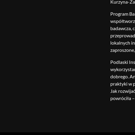
Kurzyna-Zar
Program Bar
współtworzy
badawcza, c
przeprowadz
lokalnych i
zaproszone,
Podlaski In
wykorzystan
dobrego. An
praktyki w p
Jak rozwija
powróciła – 