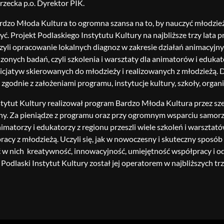
zecka p.o. Dyrektor PIK.
dzo Młoda Kultura to ogromna szansa na to, by nauczyć młodzież nie
ć. Projekt Podlaskiego Instytutu Kultury na najbliższe trzy lata 
zyli opracowanie lokalnych diagnoz w zakresie działań animacyjny
onych badań, czyli szkolenia i warsztaty dla animatorów i eduk
nicjatyw skierowanych do młodzieży i realizowanych z młodzieżą.
 zgodnie z założeniami programu, instytucje kultury, szkoły, organ
stytut Kultury realizował program Bardzo Młoda Kultura przez sześ
y. Za pieniądze z programu oraz przy ogromnym wsparciu samorz
imatorzy i edukatorzy z regionu przeszli wiele szkoleń i warsztat
racy z młodzieżą. Uczyli się, jak w nowoczesny i skuteczny sposób 
ć w nich kreatywność, innowacyjność, umiejętność współpracy i 
Podlaski Instytut Kultury został jej operatorem w najbliższych trz