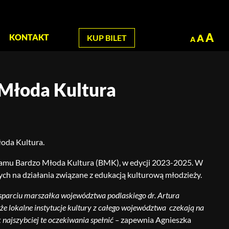
zukaj
A
A
KONTAKT
KUP BILET
A
 Młoda Kultura
łoda Kultura.
ogramu Bardzo Młoda Kultura (BMK), w edycji 2023-2025. W
ch na działania związane z edukacją kulturową młodzieży.
wsparciu marszałka województwa podlaskiego dr. Artura
że lokalne instytucje kultury z całego województwa czekają na
 najszybciej te oczekiwania spełnić –
zapewnia Agnieszka