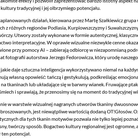
nakomite efekty i pozwolił zaprezentować bardzo istotny aspekt na
kultury tradycyjnej i jej olbrzymiego potencjału.
planowanych działań, kierowana przez Martę Szałkiewicz grupa w
h z różnych regionów Podlasia, Kurpiowszczyzny i Suwalszczyzn
wórczy. Utwory zostały wykonane w formie autentycznej, klasycznej
actwo interpretacyjne. W oprawie wizualne niezwykle cenne okazały
wione przy pomocy AI – zabierają odbiorcę w niezapomnianą podró
at fotografii autorstwa Jerzego Fedorowicza, który urodę naszeg
 jakie daje sztuczna inteligencja wykorzystywano niemal na każdym
nują własną opowieść: tańczą i gestykulują, podkreślając emocj
 na tkaninach lub układające się w barwny wianek. Fruwające ptaki,
miech i sprawiają, że przenosimy się na moment do tradycyjnej wie
ie w warstwie wizualnej nagranych utworów tkaniny dwuosnowow
i broszowanych, jest niewątpliwe wartością dodaną OT!Głosów. O
tycznych dla tych tkanin motywów pozwala nie tylko lepiej poznać 
asny, twórczy sposób. Bogactwo kultury regionalnej jest ogro
 ten potencjał.