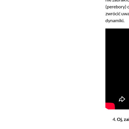
(perebory) 
zwrócić uwa
dynamiki.
Oj, za