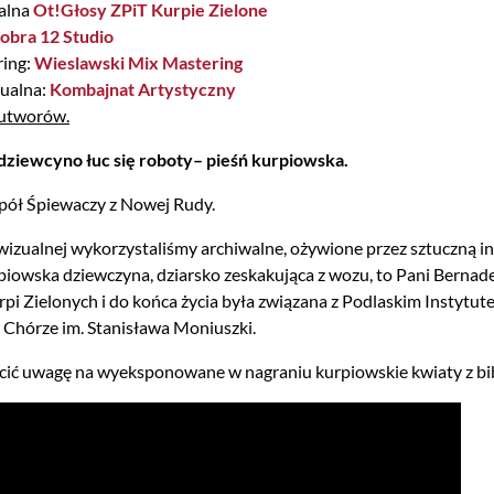
alna
Ot!Głosy
ZPiT Kurpie Zielone
obra 12 Studio
ring:
Wieslawski Mix Mastering
ualna:
Kombajnat Artystyczny
 utworów.
dziewcyno łuc się roboty– pieśń kurpiowska.
pół Śpiewaczy z Nowej Rudy.
izualnej wykorzystaliśmy archiwalne, ożywione przez sztuczną inte
iowska dziewczyna, dziarsko zeskakująca z wozu, to Pani Bernade
pi Zielonych i do końca życia była związana z Podlaskim Instyt
 Chórze im. Stanisława Moniuszki.
ić uwagę na wyeksponowane w nagraniu kurpiowskie kwiaty z bi