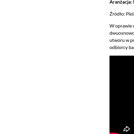
Aranżacja:
Źródło:
Pieś
W oprawie w
dwuosnowow
utworu w po
odbiorcy ba