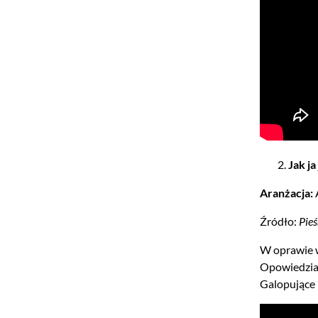
Jak ja
Aranżacja:
Źródło:
Pieś
W oprawie w
Opowiedzian
Galopujące 