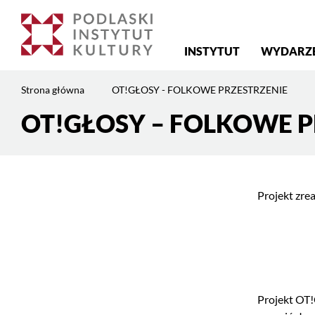
Menu
INSTYTUT
WYDARZ
główne
Jesteś
Strona główna
OT!GŁOSY - FOLKOWE PRZESTRZENIE
na
stronie:
OT!GŁOSY – FOLKOWE P
Treść
OT!GŁOSY
strony
–
FOLKOWE
PRZESTRZENIE
Projekt zre
Projekt OT