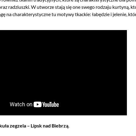
oraz radziuszki. W utworze stają się one swego rodzaju kurtyną, k
gę na charakterystyczne tu motywy tkackie: łabędzie i jelenie, k
kuła zegzela –
Lipsk nad Biebrzą
.