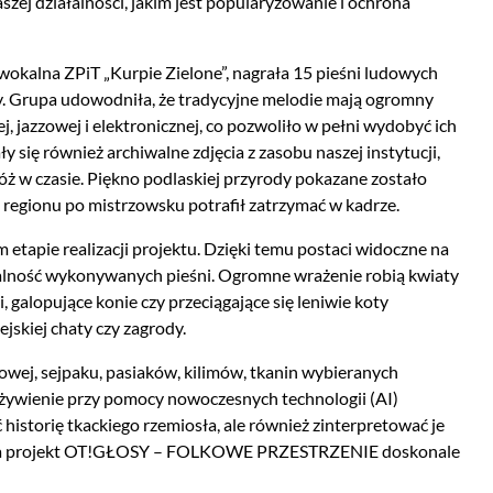
szej działalności, jakim jest popularyzowanie i ochrona
okalna ZPiT „Kurpie Zielone”, nagrała 15 pieśni ludowych
y. Grupa udowodniła, że tradycyjne melodie mają ogromny
, jazzowej i elektronicznej, co pozwoliło w pełni wydobyć ich
 się również archiwalne zdjęcia z zasobu naszej instytucji,
ż w czasie. Piękno podlaskiej przyrody pokazane zostało
o regionu po mistrzowsku potrafił zatrzymać w kadrze.
 etapie realizacji projektu. Dzięki temu postaci widoczne na
onalność wykonywanych pieśni. Ogromne wrażenie robią kwiaty
 galopujące konie czy przeciągające się leniwie koty
jskiej chaty czy zagrody.
ej, sejpaku, pasiaków, kilimów, tkanin wybieranych
żywienie przy pomocy nowoczesnych technologii (AI)
historię tkackiego rzemiosła, ale również zinterpretować je
mne, a projekt OT!GŁOSY – FOLKOWE PRZESTRZENIE doskonale