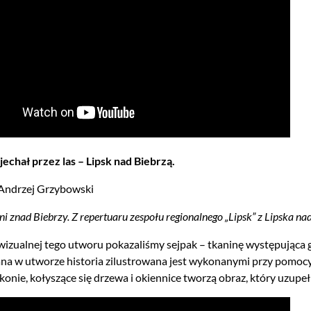
 jechał przez las – Lipsk nad Biebrzą.
Andrzej Grzybowski
ni znad Biebrzy. Z repertuaru zespołu regionalnego „Lipsk” z Lipska na
izualnej tego utworu pokazaliśmy sejpak – tkaninę występująca
a w utworze historia zilustrowana jest wykonanymi przy pomocy A
konie, kołyszące się drzewa i okiennice tworzą obraz, który uzupe