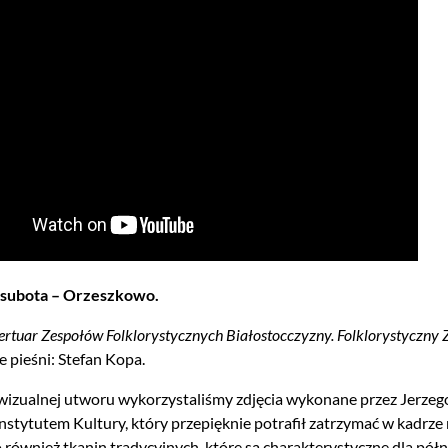
j subota – Orzeszkowo.
ertuar Zespołów Folklorystycznych Białostocczyzny. Folklorystyczny 
 pieśni: Stefan Kopa.
izualnej utworu wykorzystaliśmy zdjęcia wykonane przez Jerzego
nstytutem Kultury, który przepięknie potrafił zatrzymać w kadrz
o również tkanin tradycyjnych, które są charakterystyczne dla pó