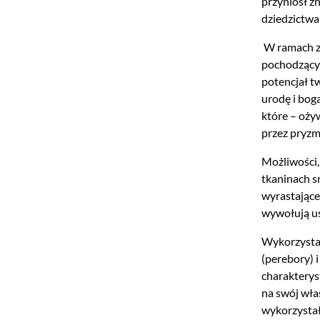
przyniósł z
dziedzictwa 
W ramach za
pochodzącyc
potencjał t
urodę i bog
które – oży
przez pryzm
Możliwości,
tkaninach s
wyrastające
wywołują uś
Wykorzystan
(perebory) 
charakterys
na swój wł
wykorzystał