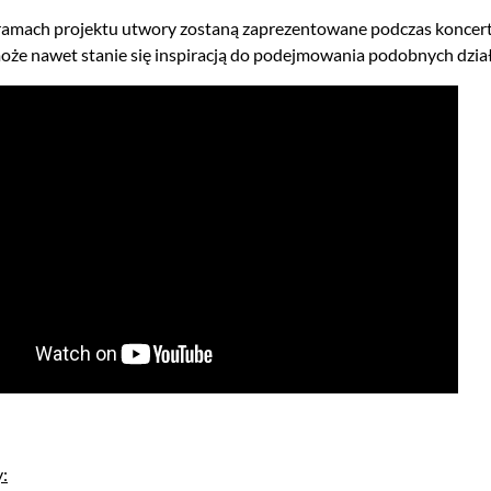
amach projektu utwory zostaną zaprezentowane podczas koncertu 
może nawet stanie się inspiracją do podejmowania podobnych dzia
: