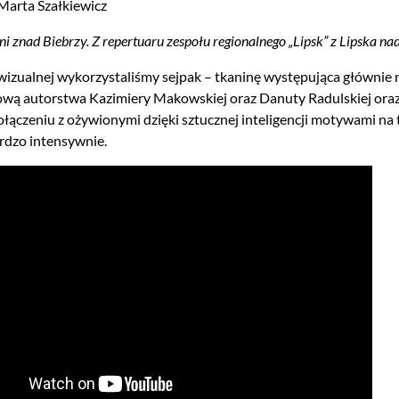
Marta Szałkiewicz
ni znad Biebrzy. Z repertuaru zespołu regionalnego „Lipsk” z Lipska na
izualnej wykorzystaliśmy sejpak – tkaninę występująca głównie
ą autorstwa Kazimiery Makowskiej oraz Danuty Radulskiej oraz
łączeniu z ożywionymi dzięki sztucznej inteligencji motywami na 
rdzo intensywnie.