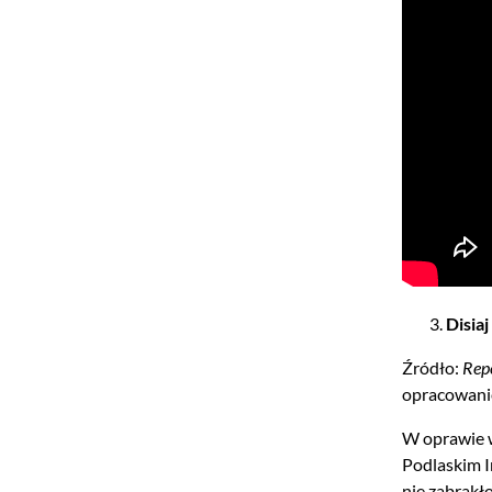
Disia
Źródło:
Rep
opracowanie
W oprawie w
Podlaskim I
nie zabrakł