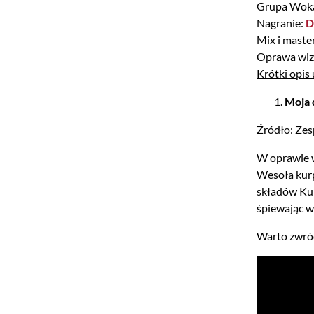
Grupa Wok
Nagranie:
D
Mix i maste
Oprawa wiz
Krótki opis
Moja 
Źródło: Zes
W oprawie w
Wesoła kurp
składów Kur
śpiewając w
Warto zwróc