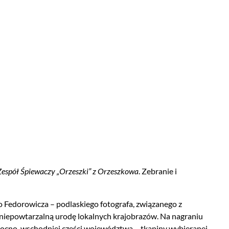
Zespół Śpiewaczy „Orzeszki” z Orzeszkowa
. Zebranie i
 Fedorowicza – podlaskiego fotografa, związanego z
e niepowtarzalną urodę lokalnych krajobrazów. Na nagraniu
łnocno-wschodniej części województwa ­– tkaniny wybieranej