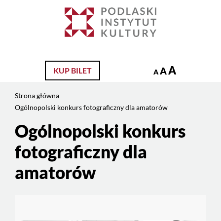
Jesteś
na
Szukaj
stronie:
Ogólnopolski
konkurs
fotograficzny
A
A
KUP BILET
A
dla
amatorów
Strona główna
Ogólnopolski konkurs fotograficzny dla amatorów
Ogólnopolski konkurs
Treść
strony
fotograficzny dla
amatorów