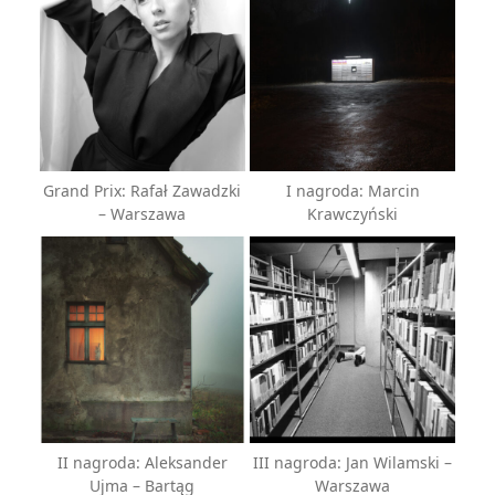
Grand Prix: Rafał Zawadzki
I nagroda: Marcin
– Warszawa
Krawczyński
II nagroda: Aleksander
III nagroda: Jan Wilamski –
Ujma – Bartąg
Warszawa