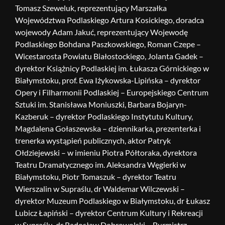
Tomasz Szeweluk, reprezentujący Marszałka
Województwa Podlaskiego Artura Kosickiego, doradca
wojewody Adam Jakuć, reprezentujący Wojewodę
Podlaskiego Bohdana Paszkowskiego, Roman Czepe –
Wicestarosta Powiatu Białostockiego, Jolanta Gadek –
dyrektor Książnicy Podlaskiej im. Łukasza Górnickiego w
Białymstoku, prof. Ewa Iżykowska-Lipińska – dyrektor
Opery i Filharmonii Podlaskiej – Europejskiego Centrum
Sztuki im. Stanisława Moniuszki, Barbara Bojaryn-
Kazberuk – dyrektor Podlaskiego Instytutu Kultury,
Magdalena Gołaszewska – dziennikarka, prezenterka i
trenerka wystąpień publicznych, aktor Patryk
Ołdziejewski – w imieniu Piotra Półtoraka, dyrektora
Teatru Dramatycznego im. Aleksandra Węgierki w
Białymstoku, Piotr Tomaszuk – dyrektor Teatru
Wierszalin w Supraślu, dr Waldemar Wilczewski –
dyrektor Muzeum Podlaskiego w Białymstoku, dr Łukasz
Lubicz Łapiński – dyrektor Centrum Kultury i Rekreacji
w Supraślu, dr Radosław Dobrowolski – Burmistrz