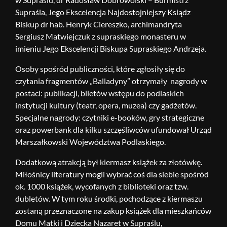
Supraśla, Jego Ekscelencja Najdostojniejszy Ksiądz
Biskup dr hab. Henryk Ciereszko, archimandryta
Sergiusz Matwiejczuk z supraskiego monasteru w
imieniu Jego Ekscelencji Biskupa Supraskiego Andrzeja.
Osoby spośród publiczności, które zgłosiły się do
czytania fragmentów „Balladyny” otrzymały nagrody w
postaci: publikacji, biletów wstępu do podlaskich
instytucji kultury (teatr, opera, muzea) czy gadżetów.
Specjalne nagrody: czytniki e-booków, gry strategiczne
oraz powerbank dla kilku szczęśliwców ufundował Urząd
Marszałkowski Województwa Podlaskiego.
Dodatkową atrakcją był kiermasz książek za złotówkę.
Miłośnicy literatury mogli wybrać coś dla siebie spośród
ok. 1000 książek, wycofanych z biblioteki oraz tzw.
dubletów. W tym roku środki, pochodzące z kiermaszu
zostaną przeznaczone na zakup książek dla mieszkańców
Domu Matki i Dziecka Nazaret w Supraślu,