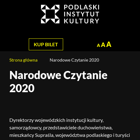
Jesteś
na
Szukaj
stronie:
Narodowe
Czytanie
2020
A
A
KUP BILET
A
Strona główna
Narodowe Czytanie 2020
Narodowe Czytanie
Treść
strony
2020
Dyrektorzy wojewódzkich instytucji kultury,
samorządowcy, przedstawiciele duchowieństwa,
mieszkańcy Supraśla, województwa podlaskiego i turyści