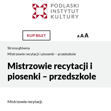
Jesteś
na
Szukaj
stronie:
Mistrzowie
recytacji
i
A
A
KUP BILET
A
piosenki
–
Strona główna
przedszkole
Mistrzowie recytacji i piosenki – przedszkole
Mistrzowie recytacji i
Treść
strony
piosenki – przedszkole
Mistrzowie recytacji.