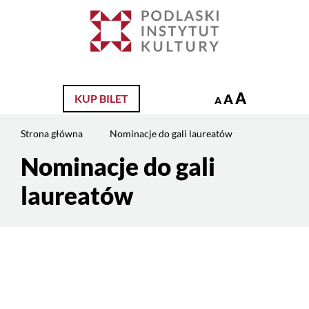
Jesteś
na
Szukaj
stronie:
Nominacje
do
gali
A
A
KUP BILET
A
laureatów
Strona główna
Nominacje do gali laureatów
Nominacje do gali
Treść
strony
laureatów