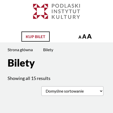
Jesteś
na
Szukaj
stronie:
Bilety
A
A
KUP BILET
A
Strona główna
Bilety
Bilety
Treść
strony
Showing all 15 results