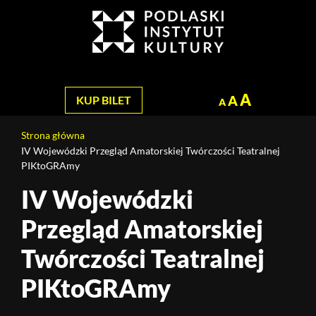
Jesteś
na
Szukaj
stronie:
IV
Wojewódzki
Przegląd
A
A
KUP BILET
A
Amatorskiej
Twórczości
Strona główna
Teatralnej
IV Wojewódzki Przegląd Amatorskiej Twórczości Teatralnej
PIKtoGRAmy
PIKtoGRAmy
IV Wojewódzki
Treść
strony
Przegląd Amatorskiej
Twórczości Teatralnej
PIKtoGRAmy