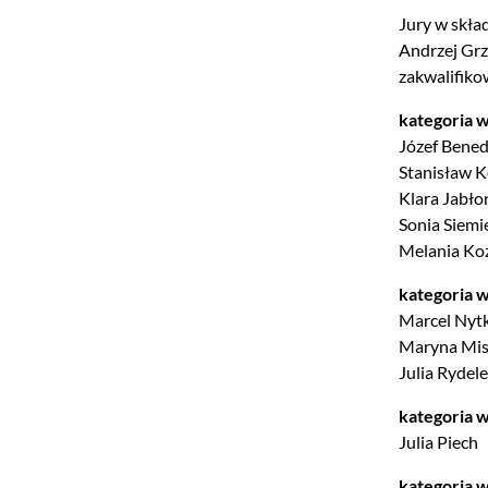
Jury w skła
Andrzej Grz
zakwalifiko
kategoria w
Józef Bened
Stanisław K
Klara Jabło
Sonia Siem
Melania Ko
kategoria 
Marcel Nyt
Maryna Mis
Julia Rydel
kategoria 
Julia Piech
kategoria 