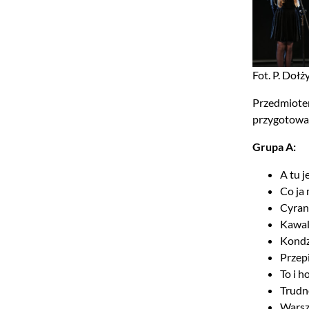
Fot. P. Doł
Przedmiote
przygotowan
Grupa A:
A tu 
Co ja
Cyran
Kawal
Kondz
Przep
To i h
Trudn
Warsz