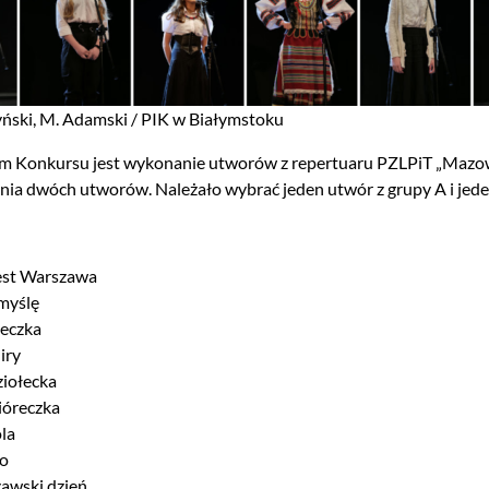
żyński, M. Adamski / PIK w Białymstoku
m Konkursu jest wykonanie utworów z repertuaru PZLPiT „Mazows
ia dwóch utworów. Należało wybrać jeden utwór z grupy A i jede
jest Warszawa
 myślę
eczka
iry
iołecka
ióreczka
ola
o
awski dzień