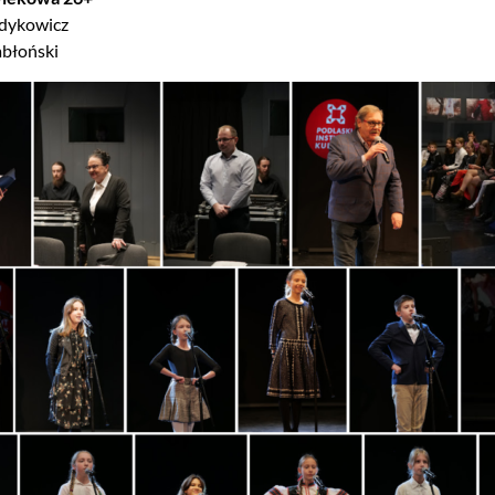
adykowicz
abłoński