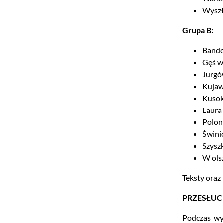
Wyszł
Grupa B:
Band
Gęś 
Jurg
Kujaw
Kusok
Laura 
Polon
Świni
Szyszk
W ols
Teksty oraz
PRZESŁUC
Podczas wys