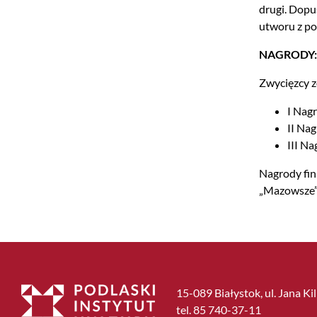
drugi. Dopu
utworu z p
NAGRODY:
Zwycięzcy 
I Nagr
II Nag
III Na
Nagrody fin
„Mazowsze” 
15-089 Białystok, ul. Jana Ki
tel. 85 740-37-11