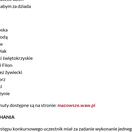
abym za dziada
oska
wodą
ów
iak
i świętokrzyskie
i Filon
ez żywiecki
orz
i
zynie
 nuty dostępne są na stronie:
mazowsze.waw.pl
HANIA
tępu konkursowego uczestnik miał za zadanie wykonanie jednego