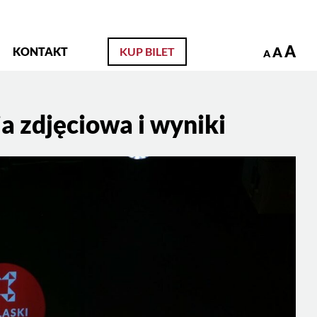
zukaj
A
A
KONTAKT
KUP BILET
A
ja zdjęciowa i wyniki