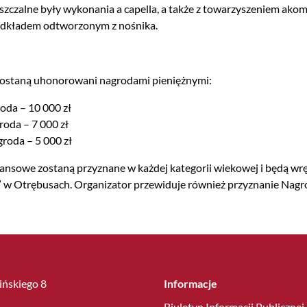
szczalne były wykonania a capella, a także z towarzyszeniem ak
odkładem odtworzonym z nośnika.
zostaną uhonorowani nagrodami pieniężnymi:
oda – 10 000 zł
roda – 7 000 zł
groda – 5 000 zł
ansowe zostaną przyznane w każdej kategorii wiekowej i będą wręc
w Otrębusach. Organizator przewiduje również przyznanie Nagrod
lińskiego 8
Informacje
Biuletyn Informacji Publicznej