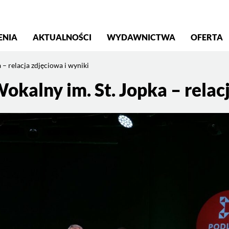
S
ENIA
AKTUALNOŚCI
WYDAWNICTWA
OFERTA
 – relacja zdjęciowa i wyniki
okalny im. St. Jopka – relac