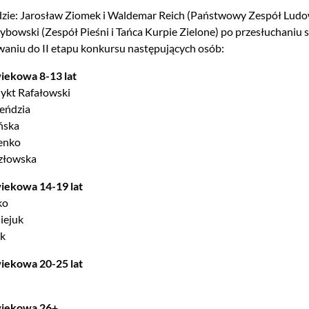
dzie: Jarosław Ziomek i Waldemar Reich (Państwowy Zespół Ludow
ybowski (Zespół Pieśni i Tańca Kurpie Zielone) po przesłuchaniu 
waniu do II etapu konkursu następujących osób:
iekowa 8-13 lat
ykt Rafałowski
eńdzia
ńska
ienko
złowska
wiekowa 14-19 lat
ko
iejuk
ek
wiekowa 20-25 lat
wiekowa 26+