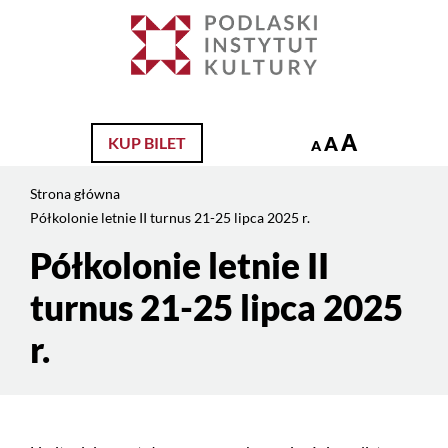
Jesteś
na
Szukaj
stronie:
Półkolonie
letnie
II
A
A
KUP BILET
A
turnus
21-
Strona główna
25
Półkolonie letnie II turnus 21-25 lipca 2025 r.
lipca
2025
Półkolonie letnie II
Treść
r.
strony
turnus 21-25 lipca 2025
r.