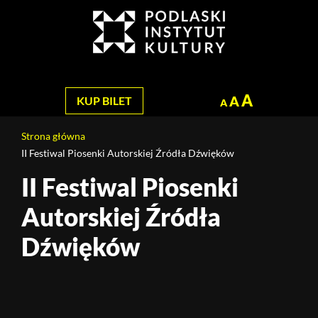
Jesteś
na
Szukaj
stronie:
II
Festiwal
Piosenki
A
A
KUP BILET
A
Autorskiej
Źródła
Strona główna
Dźwięków
II Festiwal Piosenki Autorskiej Źródła Dźwięków
II Festiwal Piosenki
Treść
strony
Autorskiej Źródła
Dźwięków