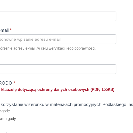
owanie,
tyka,
y terapii
-mail
*
órzenie adresu e-mail, w celu weryfikacji jego poprawności.
a RODO
*
ę
klauzulę dotyczącą ochrony danych osobowych (PDF, 155KB)
korzystanie wizerunku w materiałach promocyjnych Podlaskiego Insty
zgodę
am zgody