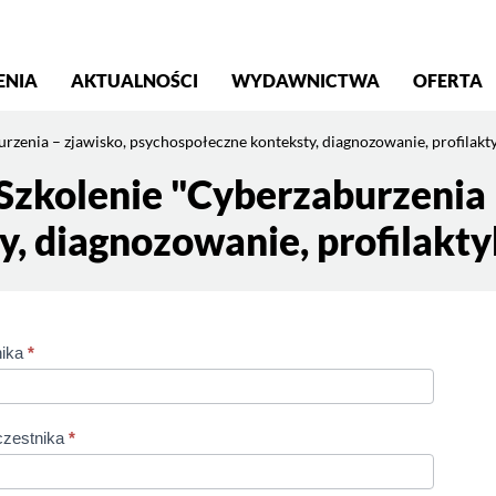
S
ENIA
AKTUALNOŚCI
WYDAWNICTWA
OFERTA
rzenia – zjawisko, psychospołeczne konteksty, diagnozowanie, profilakty
Szkolenie "Cyberzaburzenia 
, diagnozowanie, profilakty
nika
*
aburzenia
sko,
społeczne
czestnika
*
ty,