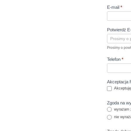
diagnoz
terapii”
E-mail
*
profilak
podstaw
Potwierdź E
Prosimy o powt
Telefon
*
Akceptacj
Akceptuj
Zgoda na wy
wyrażam 
nie wyraż