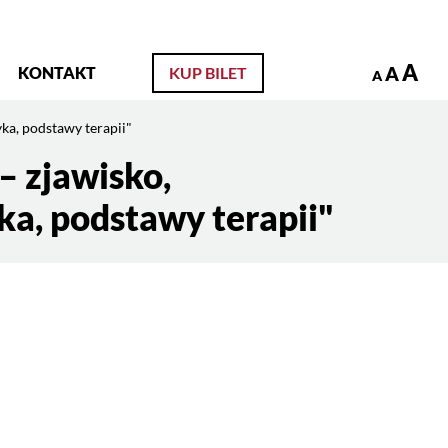
zukaj
A
A
KONTAKT
KUP BILET
A
ka, podstawy terapii"
– zjawisko,
ka, podstawy terapii"