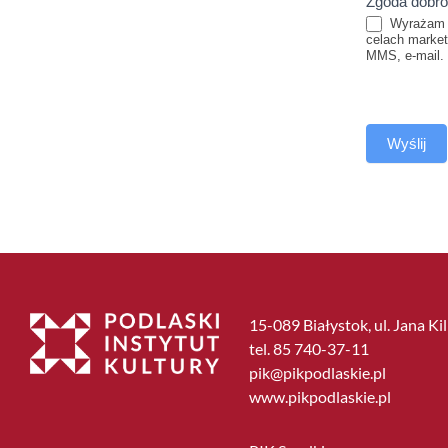
Zgoda dobr
Wyrażam z
celach market
MMS, e-mail.
Wyślij
15-089 Białystok, ul. Jana Ki
tel. 85 740-37-11
pik@pikpodlaskie.pl
www.pikpodlaskie.pl