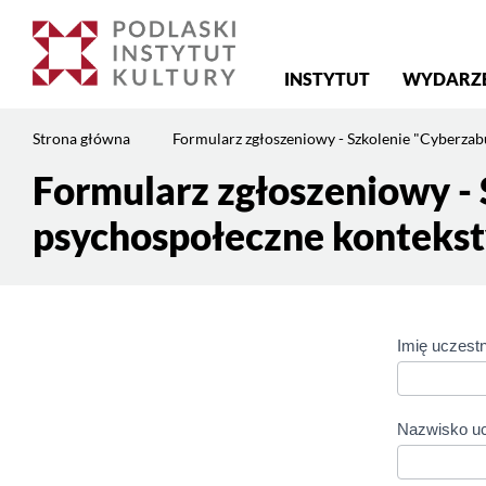
Menu
INSTYTUT
WYDARZ
główne
Jesteś
Strona główna
Formularz zgłoszeniowy - Szkolenie "Cyberzabu
na
stronie:
Formularz zgłoszeniowy - 
Treść
Formularz
strony
psychospołeczne konteksty
zgłoszeniowy
–
Szkolenie
„Cyberzaburzenia
–
Imię uczest
Cyberz
zjawisko,
psychospołeczne
– zjawi
konteksty,
psycho
Nazwisko u
diagnozowanie,
profilaktyka,
konteks
podstawy