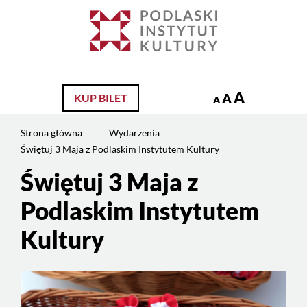
Jesteś
na
Szukaj
stronie:
Świętuj
3
Maja
A
A
KUP BILET
A
z
Podlaskim
Strona główna
Wydarzenia
Instytutem
Świętuj 3 Maja z Podlaskim Instytutem Kultury
Kultury
Świętuj 3 Maja z
Podlaskim Instytutem
Kultury