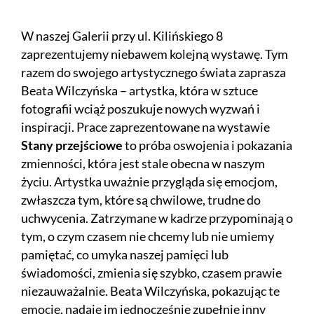
W naszej Galerii przy ul. Kilińskiego 8
zaprezentujemy niebawem kolejną wystawę. Tym
razem do swojego artystycznego świata zaprasza
Beata Wilczyńska – artystka, która w sztuce
fotografii wciąż poszukuje nowych wyzwań i
inspiracji. Prace zaprezentowane na wystawie
Stany przejściowe
to próba oswojenia i pokazania
zmienności, która jest stale obecna w naszym
życiu. Artystka uważnie przygląda się emocjom,
zwłaszcza tym, które są chwilowe, trudne do
uchwycenia. Zatrzymane w kadrze przypominają o
tym, o czym czasem nie chcemy lub nie umiemy
pamiętać, co umyka naszej pamięci lub
świadomości, zmienia się szybko, czasem prawie
niezauważalnie. Beata Wilczyńska, pokazując te
emocje, nadaje im jednocześnie zupełnie inny