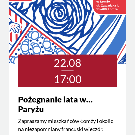
22.08
17:00
Pożegnanie lata w…
Paryżu
Zapraszamy mieszkańców Łomży i okolic
na niezapomniany francuski wieczór.