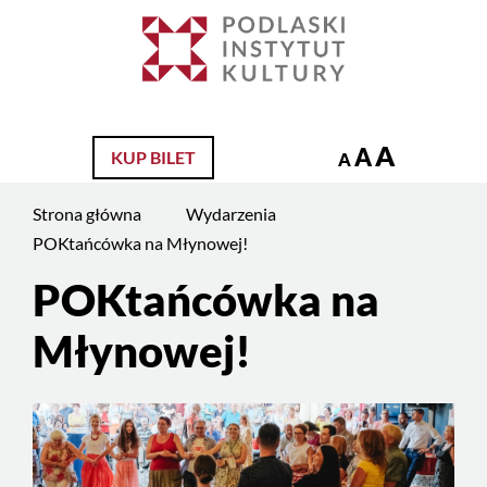
Jesteś
na
Szukaj
stronie:
POKtańcówka
na
A
A
KUP BILET
Młynowej!
A
Strona główna
Wydarzenia
POKtańcówka na Młynowej!
POKtańcówka na
Młynowej!