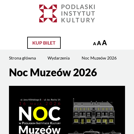
Jesteś
na
Szukaj
stronie:
Noc
Muzeów
2026
A
A
KUP BILET
A
Strona główna
Wydarzenia
Noc Muzeów 2026
Noc Muzeów 2026