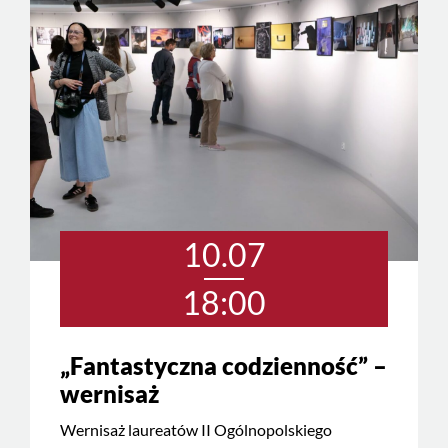
10.07
18:00
„Fantastyczna codzienność” –
wernisaż
Wernisaż laureatów II Ogólnopolskiego