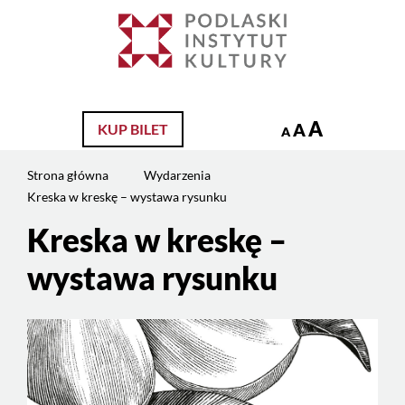
Jesteś
na
Szukaj
stronie:
Kreska
w
kreskę
A
A
KUP BILET
A
–
wystawa
Strona główna
Wydarzenia
rysunku
Kreska w kreskę – wystawa rysunku
Kreska w kreskę –
wystawa rysunku