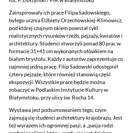
fot. P. Dołżyński / PIK w Białymstoku
Zainspirowały ich prace Filipa Sadowskiego,
byłego ucznia Elżbiety Orzechowskiej-Klimowicz,
pod której czujnym okiem powstał cykl
realistycznych rysunków rzeźb, pejzaży, kwiatów i
architektury. Studenci stworzyli ponad 80 prac w
formacie 31×41 cm wykonanych ołówkiem na
białym brystolu. Każdy z autorów zaprezentuje co
najmniej jedną pracę. Filip Sadowski udostępnił
cztery pejzaże, które również stanowią część
ekspozycji. Wszystkie prace będzie można
zobaczyć w Podlaskim Instytucie Kultury w
Białymstoku, przy ulicy św. Rocha 14.
Wystawa jest podsumowaniem tego, czym
zajmują się studenci architektury krajobrazu. Jest
też wyrazem ich ogromnej pasji, a „pasja rodzi