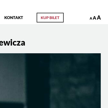
zukaj
A
A
KONTAKT
KUP BILET
A
iewicza