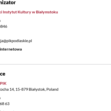
nizator
i Instytut Kultury w Białymstoku
n
8846
ja@pikpodlaskie.pl
 internetowa
sce
 PIK
 Rocha 14, 15-879 Białystok, Poland
n
 68 63