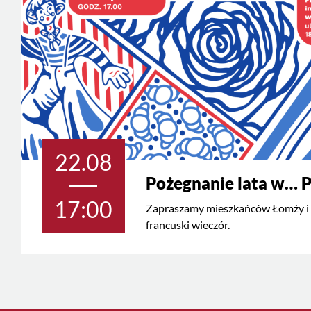
22.08
Pożegnanie lata w… 
17:00
Zapraszamy mieszkańców Łomży i 
francuski wieczór.