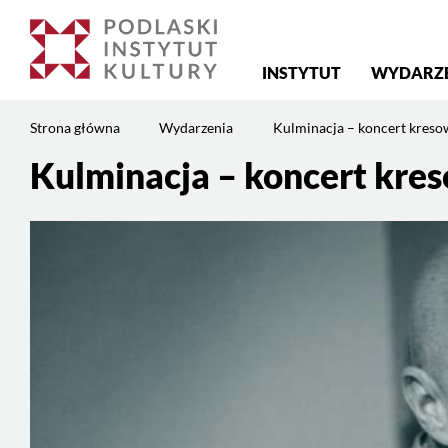
Menu
INSTYTUT
WYDARZ
główne
Jesteś
Strona główna
Wydarzenia
Kulminacja – koncert kreso
na
stronie:
Kulminacja – koncert kre
Kulminacja
–
koncert
kresowego
barda
Wiktora
Szałkiewicza