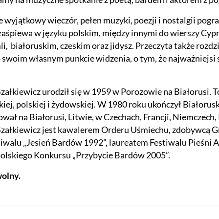
e wyjątkowy wieczór, pełen muzyki, poezji i nostalgii pogr
zaśpiewa w języku polskim, między innymi do wierszy Cy
i, białoruskim, czeskim oraz jidysz. Przeczyta także rozdz
 swoim własnym punkcie widzenia, o tym, że najważniejsi są 
załkiewicz urodził się w 1959 w Porozowie na Białorusi. To
kiej, polskiej i żydowskiej. W 1980 roku ukończył Białoru
wał na Białorusi, Litwie, w Czechach, Francji, Niemczech, 
załkiewicz jest kawalerem Orderu Uśmiechu, zdobywcą Gr
tiwalu „Jesień Bardów 1992”, laureatem Festiwalu Pieśni
olskiego Konkursu „Przybycie Bardów 2005”.
olny.