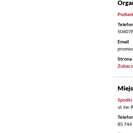
Orga
Podlask
Telefo
50407
Email
promoc
Strona
Zobacz
Miej
Spodki
ul. św.
Telefo
85 744