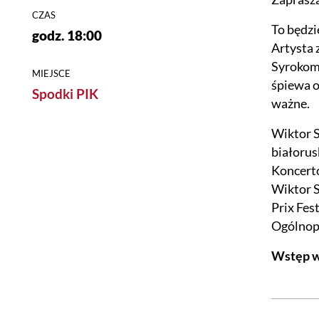
CZAS
To będzi
godz. 18:00
Artysta 
Syrokoml
MIEJSCE
śpiewa o
Spodki PIK
ważne.
Wiktor S
białorus
Koncerto
Wiktor S
Prix Fes
Ogólnop
Wstęp w