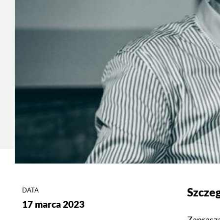
Szcze
DATA
17 marca 2023
Zaprasza