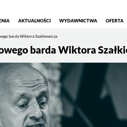
S
ENIA
AKTUALNOŚCI
WYDAWNICTWA
OFERTA
wego barda Wiktora Szałkiewicza
sowego barda Wiktora Szałk