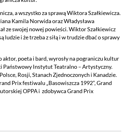
anicza, a wszystko za sprawą Wiktora Szałkiewicza.
priana Kamila Norwida oraz Władysława
iał ze swojej nowej powieści. Wiktor Szałkiewicz
ludzie i że trzeba z siłą i w trudzie dbać o sprawy
 aktor, poeta i bard, wyrosły na pograniczu kultur
ski Państwowy Instytut Teatralno – Artystyczny.
Polsce, Rosji, Stanach Zjednoczonych i Kanadzie.
and Prix festiwalu „Basowiszcza 1992”, Grand
 Autorskiej OPPA i zdobywca Grand Prix