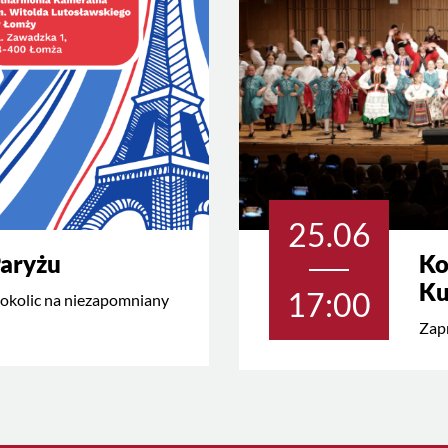
25.06
Paryżu
Ko
Ku
17:00
okolic na niezapomniany
Zapr