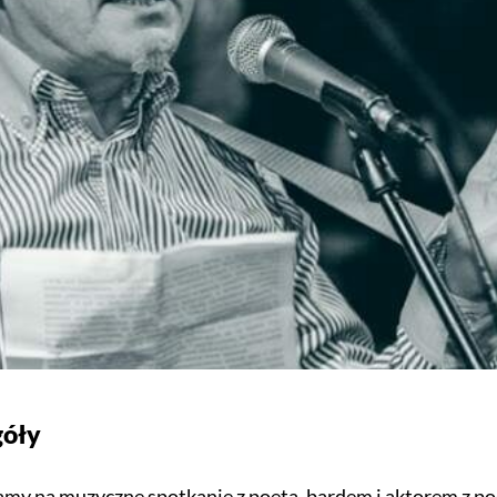
góły
my na muzyczne spotkanie z poetą, bardem i aktorem z pog