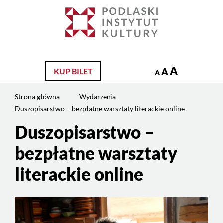
Jesteś
na
Szukaj
stronie:
Duszopisarstwo
–
bezpłatne
A
A
KUP BILET
A
warsztaty
literackie
Strona główna
Wydarzenia
online
Duszopisarstwo – bezpłatne warsztaty literackie online
Duszopisarstwo –
bezpłatne warsztaty
literackie online