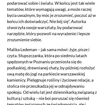
podarować sobie i światu. W końcu jest tak wiele
tematów, które wymagają uwagi, a może raczej
bycia uważnym, by móc je zrozumieć, poczuć aż w
końcu ich doświadczyć. Nie bój się”. Autorka
stworzyła swoje warsztaty, by podarować
narzędzie, który pozwoli na wyrażenie i lepsze
zrozumienie siebie.
Malika Ledeman – jak sama mówi: żyje, pisze i
czyta. Słupszczanka, która po siedmiu latach
spędzonych w Poznaniu przeniosła się do
podlaskiej, drewnianej chaty, by później rozłożyć
swą matę do jogi na parkiecie warszawskiej
kamienicy. Pielęgnuje rośliny i życiowe relacje, a
stolica nie przeszkadza jej w odnajdywaniu
spokoju. Od wielu lat jest dziennikarką związaną z
kulturą i sztuką – nie boi poruszać się również
tematów związanych ze świadomością, ale i