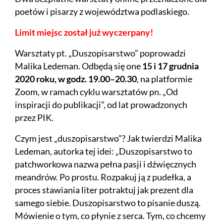
poetów i pisarzy z województwa podlaskiego.
Limit miejsc został już wyczerpany!
Warsztaty pt. „Duszopisarstwo” poprowadzi
Malika Ledeman. Odbędą się one
15 i 17 grudnia
2020 roku, w godz. 19.00–20.30
, na platformie
Zoom, w ramach cyklu warsztatów pn. „Od
inspiracji do publikacji”, od lat prowadzonych
przez PIK.
Czym jest „duszopisarstwo”? Jak twierdzi Malika
Ledeman, autorka tej idei: „Duszopisarstwo to
patchworkowa nazwa pełna pasji i dźwięcznych
meandrów. Po prostu. Rozpakuj ją z pudełka, a
proces stawiania liter potraktuj jak prezent dla
samego siebie. Duszopisarstwo to pisanie duszą.
Mówienie o tym, co płynie z serca. Tym, co chcemy