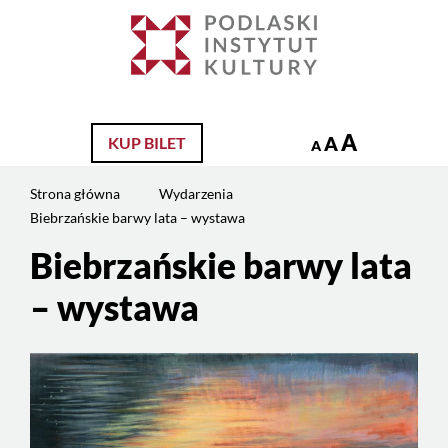
Jesteś
na
Szukaj
stronie:
Biebrzańskie
barwy
lata
A
A
KUP BILET
A
–
wystawa
Strona główna
Wydarzenia
Biebrzańskie barwy lata – wystawa
Biebrzańskie barwy lata
– wystawa