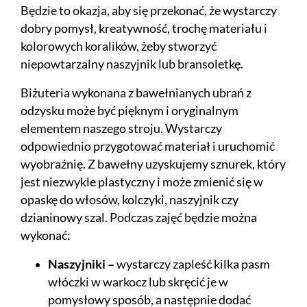
Będzie to okazja, aby się przekonać, że wystarczy
dobry pomysł, kreatywność, trochę materiału i
kolorowych koralików, żeby stworzyć
niepowtarzalny naszyjnik lub bransoletkę.
Biżuteria wykonana z bawełnianych ubrań z
odzysku może być pięknym i oryginalnym
elementem naszego stroju. Wystarczy
odpowiednio przygotować materiał i uruchomić
wyobraźnię. Z bawełny uzyskujemy sznurek, który
jest niezwykle plastyczny i może zmienić się w
opaskę do włosów, kolczyki, naszyjnik czy
dzianinowy szal. Podczas zajęć będzie można
wykonać:
Naszyjniki
–
wystarczy zapleść kilka pasm
włóczki w warkocz lub skręcić je w
pomysłowy sposób, a następnie dodać