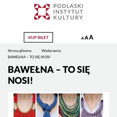
Jesteś
na
Szukaj
stronie:
BAWEŁNA
–
TO
A
A
KUP BILET
A
SIĘ
NOSI!
Strona główna
Wydarzenia
BAWEŁNA – TO SIĘ NOSI!
BAWEŁNA – TO SIĘ
NOSI!