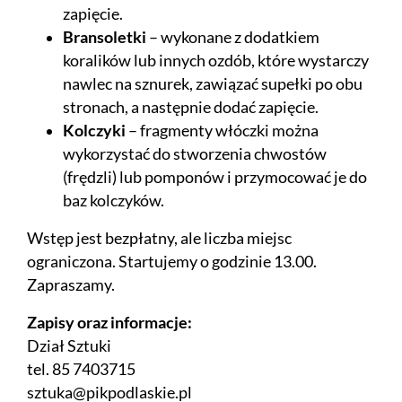
zapięcie.
Bransoletki
– wykonane z dodatkiem
koralików lub innych ozdób, które wystarczy
nawlec na sznurek, zawiązać supełki po obu
stronach, a następnie dodać zapięcie.
Kolczyki
– fragmenty włóczki można
wykorzystać do stworzenia chwostów
(frędzli) lub pomponów i przymocować je do
baz kolczyków.
Wstęp jest bezpłatny, ale liczba miejsc
ograniczona. Startujemy o godzinie 13.00.
Zapraszamy.
Zapisy oraz informacje:
Dział Sztuki
tel. 85 7403715
sztuka@pikpodlaskie.pl