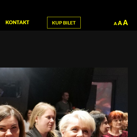
zukaj
A
A
KONTAKT
KUP BILET
A