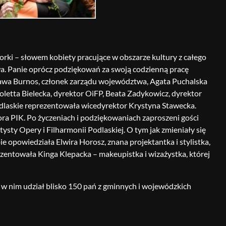
orki – słowem kobiety pracujące w obszarze kultury z całego
a. Panie oprócz podziękowań za swoją codzienną pracę
ława Burnos, członek zarządu województwa, Agata Puchalska
etta Bielecka, dyrektor OiFP, Beata Zadykowicz, dyrektor
odlaskie reprezentowała wicedyrektor Krystyna Stawecka.
ora PIK. Po życzeniach i podziękowaniach zaproszeni gości
ysty Opery i Filharmonii Podlaskiej. O tym jak zmieniały się
 opowiedziała Elwira Horosz, znana projektantka i stylistka,
entowała Kinga Klepacka – makeupistka i wizażystka, której
w nim udział blisko 150 pań z gminnych i wojewódzkich