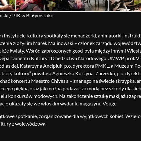
yński / PIK w Białymstoku
 Instytucie Kultury spotkały się menadżerki, animatorki, instrukt
czenia złożył im Marek Malinowski – członek zarządu województw
akże kwiaty. Wśród zaproszonych gości była między innymi Wies
Departamentu Kultury i Dziedzictwa Narodowego UMWP, prof. Viol
odlaskiej, Katarzyna Ancipiuk, p.o. dyrektora PMKL, a Muzeum P
obiety kultury” powitała Agnieszka Kurzyna-Zarzecka, p.o. dyrekt
chać koncertu Maestro Chives’a – znanego na świecie skrzypka, art
ecego piękna oraz jak można podążać za modą bez szkody dla siebie
ielu konkursów modowych. Na zakończenie sztukę makijażu zaprez
acje ukazały się we włoskim wydaniu magazynu Vouge.
ątkowe spotkanie, zorganizowane dla wyjątkowych kobiet. Wzięło 
kultury z województwa.