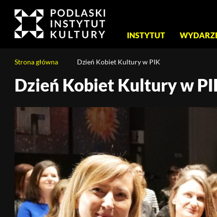
Menu
INSTYTUT
WYDARZ
główne
Jesteś
Strona główna
Dzień Kobiet Kultury w PIK
na
stronie:
Dzień Kobiet Kultury w P
Treść
Dzień
strony
Kobiet
Kultury
w
PIK