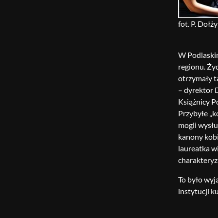
fot. P. Dołż
W Podlaskim
regionu. Ży
otrzymały t
– dyrektor 
Książnicy P
Przybyłe „k
mogli wysłu
kanony kobi
laureatka w
charakteryz
To było wyj
instytucji 