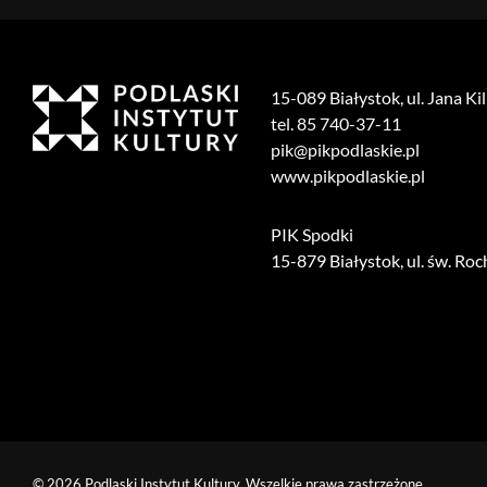
15-089 Białystok, ul. Jana Ki
tel. 85 740-37-11
pik@pikpodlaskie.pl
www.pikpodlaskie.pl
PIK Spodki
15-879 Białystok, ul. św. Roc
© 2026 Podlaski Instytut Kultury. Wszelkie prawa zastrzeżone.