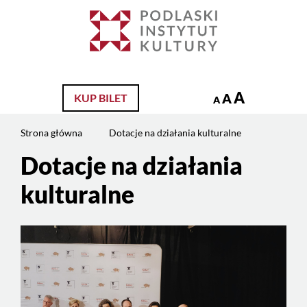
Jesteś
na
Szukaj
stronie:
Dotacje
na
działania
A
A
KUP BILET
A
kulturalne
Strona główna
Dotacje na działania kulturalne
Dotacje na działania
Treść
strony
kulturalne