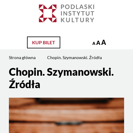
Jesteś
na
Szukaj
stronie:
Chopin.
Szymanowski.
Źródła
A
A
KUP BILET
A
Strona główna
Chopin. Szymanowski. Źródła
Chopin. Szymanowski.
Treść
strony
Źródła