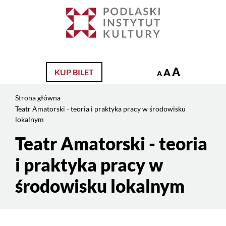
Jesteś
na
Szukaj
stronie:
Teatr
Amatorski
–
A
A
KUP BILET
A
teoria
i
Strona główna
praktyka
Teatr Amatorski - teoria i praktyka pracy w środowisku
pracy
lokalnym
w
Teatr Amatorski - teoria
Treść
środowisku
strony
lokalnym
i praktyka pracy w
środowisku lokalnym