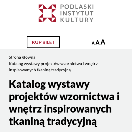
Jesteś
na
Szukaj
stronie:
Katalog
wystawy
projektów
A
A
KUP BILET
A
wzornictwa
i
Strona główna
wnętrz
Katalog wystawy projektów wzornictwa i wnętrz
inspirowanych
inspirowanych tkaniną tradycyjną
tkaniną
Katalog wystawy
Treść
tradycyjną
strony
projektów wzornictwa i
wnętrz inspirowanych
tkaniną tradycyjną