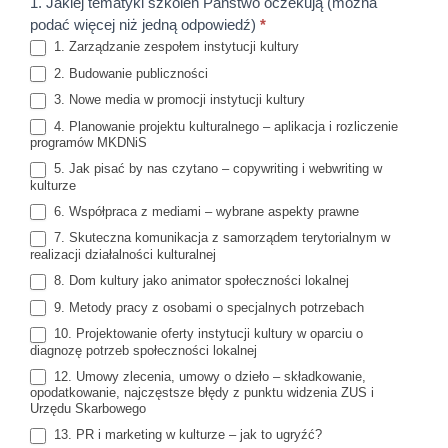
1. Jakiej tematyki szkoleń Państwo oczekują (można
Szkolenia
podać więcej niż jedną odpowiedź)
*
– ankieta
1. Zarządzanie zespołem instytucji kultury
2. Budowanie publiczności
3. Nowe media w promocji instytucji kultury
4. Planowanie projektu kulturalnego – aplikacja i rozliczenie
programów MKDNiS
5. Jak pisać by nas czytano – copywriting i webwriting w
kulturze
6. Współpraca z mediami – wybrane aspekty prawne
7. Skuteczna komunikacja z samorządem terytorialnym w
realizacji działalności kulturalnej
8. Dom kultury jako animator społeczności lokalnej
9. Metody pracy z osobami o specjalnych potrzebach
10. Projektowanie oferty instytucji kultury w oparciu o
diagnozę potrzeb społeczności lokalnej
12. Umowy zlecenia, umowy o dzieło – składkowanie,
opodatkowanie, najczęstsze błędy z punktu widzenia ZUS i
Urzędu Skarbowego
13. PR i marketing w kulturze – jak to ugryźć?