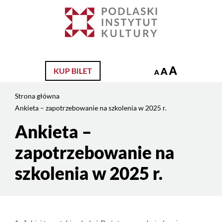
Jesteś
na
Szukaj
stronie:
Ankieta
–
zapotrzebowanie
A
A
KUP BILET
A
na
szkolenia
Strona główna
w
Ankieta – zapotrzebowanie na szkolenia w 2025 r.
2025
r.
Ankieta –
Treść
strony
zapotrzebowanie na
szkolenia w 2025 r.